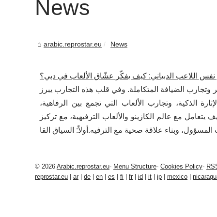
News
arabic.reprostar.eu
News
نفس اللاعب الدبياني: كيف يفكّر عشّاق الألعاب في دبي؟
ر وتجارب الضيافة المتكاملة. وفي قلب هذه التجارب يبرز
ارة الذكية، وتجارب الألعاب التي تجمع بين الرفاهية،
 يتعامل مع عالم الكازينو والألعاب الترفيهية، مع تركيز
© 2026
Arabic.reprostar.eu
-
Menu Structure
-
Cookies Policy
-
RS
reprostar.eu
|
ar
|
de
|
en
|
es
|
fi
|
fr
|
id
|
it
|
jp
|
mexico
|
nicaragu