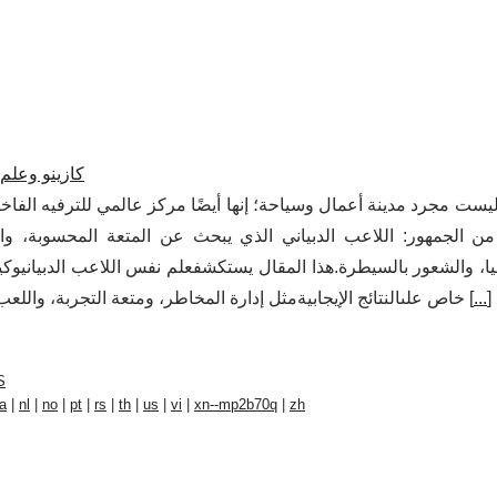
كازينو وعلم 
ليست مجرد مدينة أعمال وسياحة؛ إنها أيضًا مركز عالمي للترفيه الفاخ
ن الجمهور: اللاعب الدبياني الذي يبحث عن المتعة المحسوبة، والإث
يا، والشعور بالسيطرة.هذا المقال يستكشفعلم نفس اللاعب الدبيانيوكيف
]
...
خاص علىالنتائج الإيجابيةمثل إدارة المخاطر، ومتعة التجربة، واللعب المسؤول، وبناء علاقة صحية مع الترفيه.أولاً: السياق القا [
S
a
|
nl
|
no
|
pt
|
rs
|
th
|
us
|
vi
|
xn--mp2b70q
|
zh